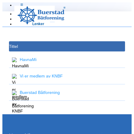
≡
≡
Hjem
Om oss
Lenker
Tittel
HavnaMi
Vi er medlem av KNBF
Buerstad Båtforening