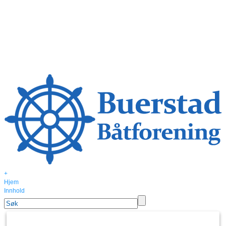
+
Hjem
Innhold