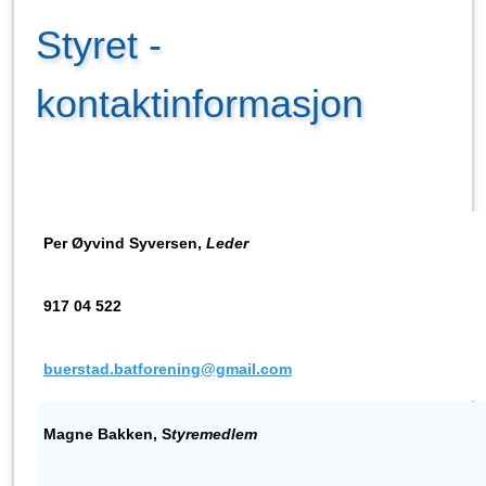
Styret -
kontaktinformasjon
Per Øyvind Syversen,
Leder
917 04 522
buerstad.batforening@gmail.com
Magne Bakken, S
tyremedlem